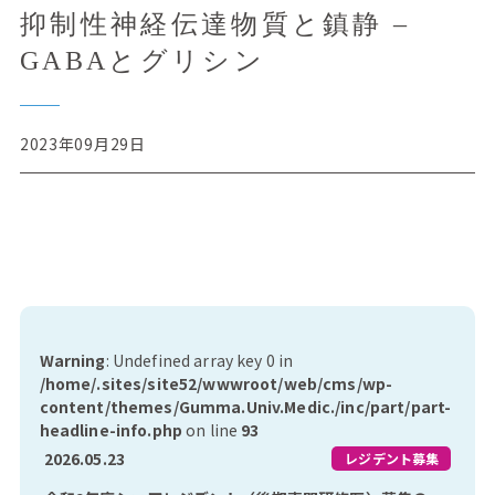
抑制性神経伝達物質と鎮静 –
GABAとグリシン
2023年09月29日
Warning
: Undefined array key 0 in
/home/.sites/site52/wwwroot/web/cms/wp-
content/themes/Gumma.Univ.Medic./inc/part/part-
headline-info.php
on line
93
2026.05.23
レジデント募集