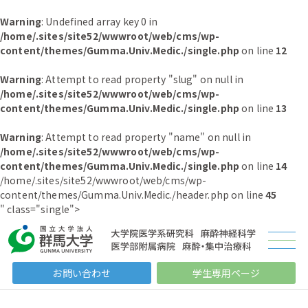
Warning
: Undefined array key 0 in
/home/.sites/site52/wwwroot/web/cms/wp-
content/themes/Gumma.Univ.Medic./single.php
on line
12
Warning
: Attempt to read property "slug" on null in
/home/.sites/site52/wwwroot/web/cms/wp-
content/themes/Gumma.Univ.Medic./single.php
on line
13
Warning
: Attempt to read property "name" on null in
/home/.sites/site52/wwwroot/web/cms/wp-
content/themes/Gumma.Univ.Medic./single.php
on line
14
/home/.sites/site52/wwwroot/web/cms/wp-
content/themes/Gumma.Univ.Medic./header.php on line
45
" class="single">
お問い合わせ
学生専用ページ