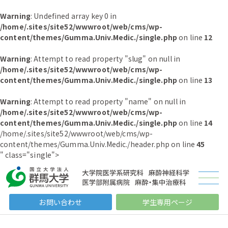
Warning
: Undefined array key 0 in
/home/.sites/site52/wwwroot/web/cms/wp-
content/themes/Gumma.Univ.Medic./single.php
on line
12
Warning
: Attempt to read property "slug" on null in
/home/.sites/site52/wwwroot/web/cms/wp-
content/themes/Gumma.Univ.Medic./single.php
on line
13
Warning
: Attempt to read property "name" on null in
/home/.sites/site52/wwwroot/web/cms/wp-
content/themes/Gumma.Univ.Medic./single.php
on line
14
/home/.sites/site52/wwwroot/web/cms/wp-
content/themes/Gumma.Univ.Medic./header.php on line
45
" class="single">
お問い合わせ
学生専用ページ