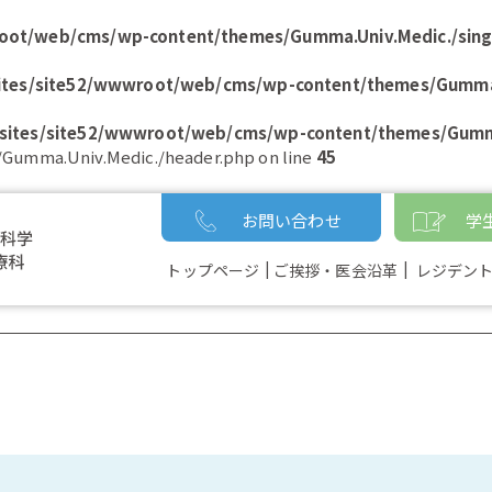
root/web/cms/wp-content/themes/Gumma.Univ.Medic./sing
ites/site52/wwwroot/web/cms/wp-content/themes/Gumma.
sites/site52/wwwroot/web/cms/wp-content/themes/Gumma
Gumma.Univ.Medic./header.php on line
45
 analgesia: an fMRI study.
お問い合わせ
学
トップページ
ご挨拶・医会沿革
レジデン