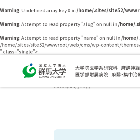
Warning
: Undefined array key 0 in
/home/.sites/site52/www
Warning
: Attempt to read property "slug" on null in
/home/.s
Warning
: Attempt to read property "name" on null in
/home/.
/home/.sites/site52/wwwroot/web/cms/wp-content/themes/
" class="single">
Sweet taste-induced
2023年09月29日